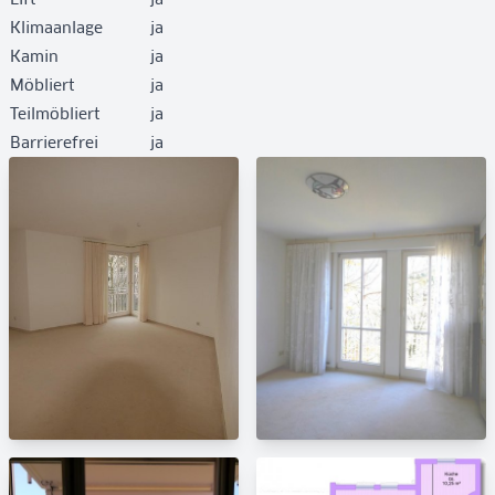
Klimaanlage
ja
Kamin
ja
Möbliert
ja
Teilmöbliert
ja
Barrierefrei
ja